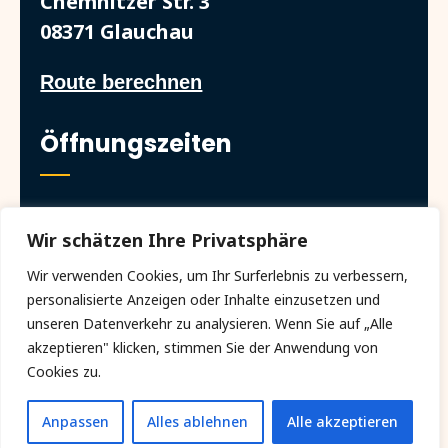
Chemnitzer Str. 3
08371 Glauchau
Route berechnen
Öffnungszeiten
Täglich von 08:00 – 16:00 Uhr
Wir schätzen Ihre Privatsphäre
Wir verwenden Cookies, um Ihr Surferlebnis zu verbessern,
personalisierte Anzeigen oder Inhalte einzusetzen und
unseren Datenverkehr zu analysieren. Wenn Sie auf „Alle
© 2026 Pflege Pfefferkorn | Alle Rechte
akzeptieren" klicken, stimmen Sie der Anwendung von
vorbehalten.
Cookies zu.
Cookie-Einstellungen
Impressum
Datenschutz
Anpassen
Alles ablehnen
Alle akzeptieren