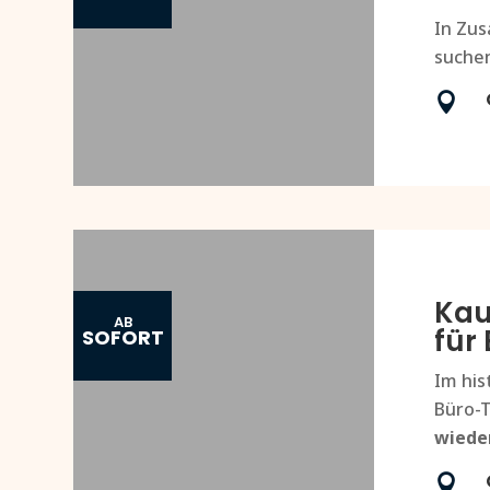
In Zus
suchen

Kau
AB
für
SOFORT
Im his
Büro-T
wieder
