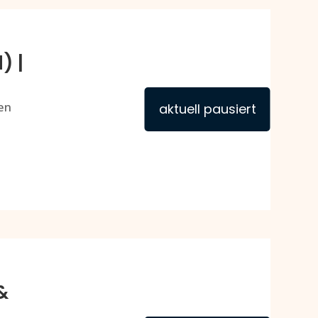
) |
en
aktuell pausiert
&