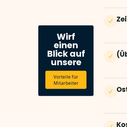
Zei
N
Wirf
einen
Blick auf
(Ü
N
unsere
Vorteile für
Mitarbeiter
Os
N
Ko
N