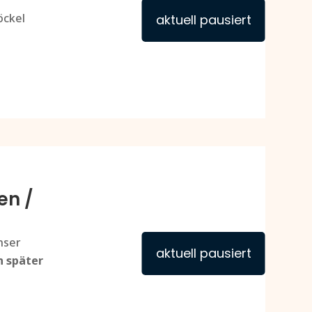
öckel
aktuell pausiert
en /
nser
aktuell pausiert
n später