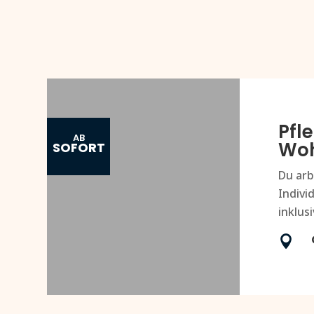
Pfl
AB
Woh
SOFORT
Du arb
Indivi
inklusi
