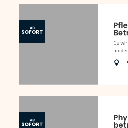
Pfl
AB
Bet
SOFORT
Du wir
moder

Phy
AB
bet
SOFORT